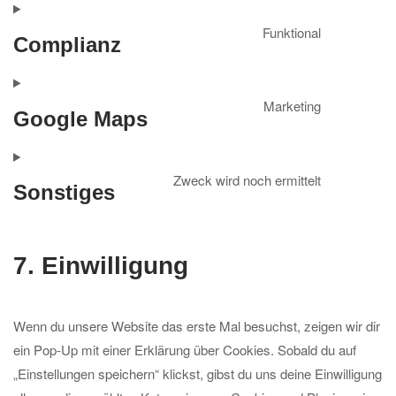
to
service
Funktional
Complianz
stripe
Consent
to
service
Marketing
Google Maps
complianz
Consent
to
service
Zweck wird noch ermittelt
Sonstiges
google-
Consent
maps
to
service
7. Einwilligung
sonstiges
Wenn du unsere Website das erste Mal besuchst, zeigen wir dir
ein Pop-Up mit einer Erklärung über Cookies. Sobald du auf
„Einstellungen speichern“ klickst, gibst du uns deine Einwilligung