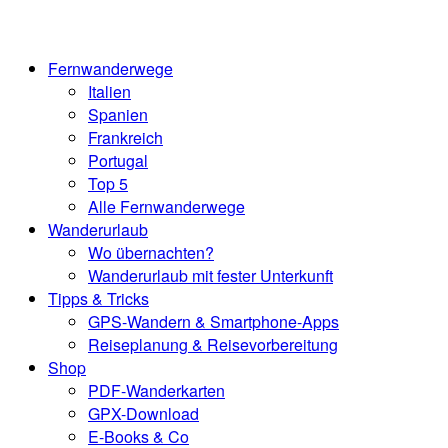
Skip
Home
to
content
Fernwanderwege
Italien
Spanien
Frankreich
Portugal
Top 5
Alle Fernwanderwege
Wanderurlaub
Wo übernachten?
Wanderurlaub mit fester Unterkunft
Tipps & Tricks
GPS-Wandern & Smartphone-Apps
Reiseplanung & Reisevorbereitung
Shop
PDF-Wanderkarten
GPX-Download
E-Books & Co