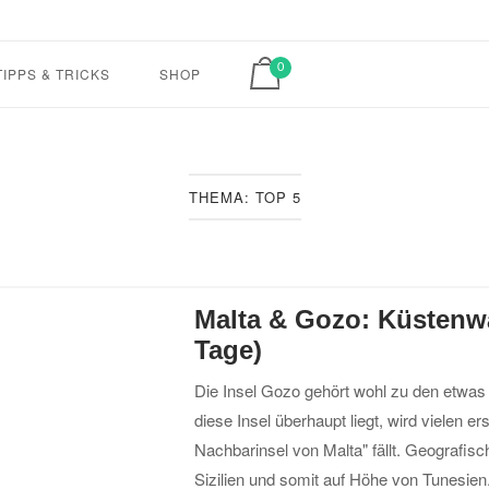
Home
View shopping cart
0
TIPPS & TRICKS
SHOP
THEMA:
TOP 5
Malta & Gozo: Küstenw
Tage)
Die Insel Gozo gehört wohl zu den etwas
diese Insel überhaupt liegt, wird vielen e
Nachbarinsel von Malta" fällt. Geografisc
Sizilien und somit auf Höhe von Tunesien