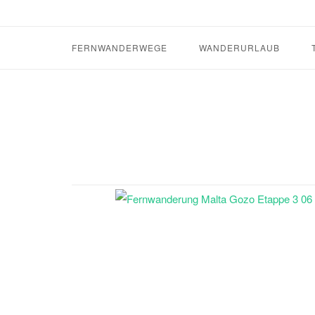
Skip
to
content
FERNWANDERWEGE
WANDERURLAUB