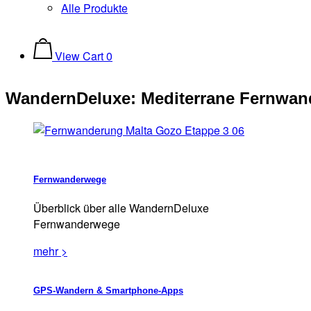
Alle Produkte
View
View Cart
0
shopping
cart
WandernDeluxe: Mediterrane Fernwa
Fernwanderwege
Überblick über alle WandernDeluxe
Fernwanderwege
mehr >
GPS-Wandern & Smartphone-Apps