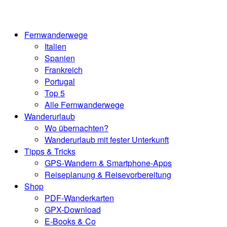
Skip
Home
to
content
Fernwanderwege
Italien
Spanien
Frankreich
Portugal
Top 5
Alle Fernwanderwege
Wanderurlaub
Wo übernachten?
Wanderurlaub mit fester Unterkunft
Tipps & Tricks
GPS-Wandern & Smartphone-Apps
Reiseplanung & Reisevorbereitung
Shop
PDF-Wanderkarten
GPX-Download
E-Books & Co