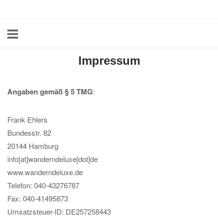
Skip
Home
to
content
Impressum
Angaben gemäß § 5 TMG
:
Frank Ehlers
Bundesstr. 82
20144 Hamburg
info[at]wanderndeluxe[dot]de
www.wanderndeluxe.de
Telefon: 040-43276787
Fax: 040-41495873
Umsatzsteuer-ID: DE257258443