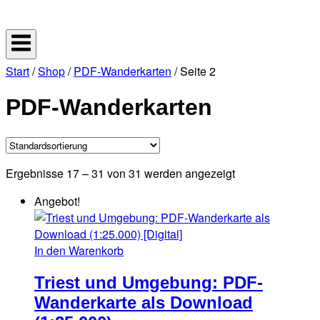
Skip
Home
to
content
Start
/
Shop
/
PDF-Wanderkarten
/ Seite 2
PDF-Wanderkarten
Ergebnisse 17 – 31 von 31 werden angezeigt
Angebot!
In den Warenkorb
Triest und Umgebung: PDF-
Wanderkarte als Download