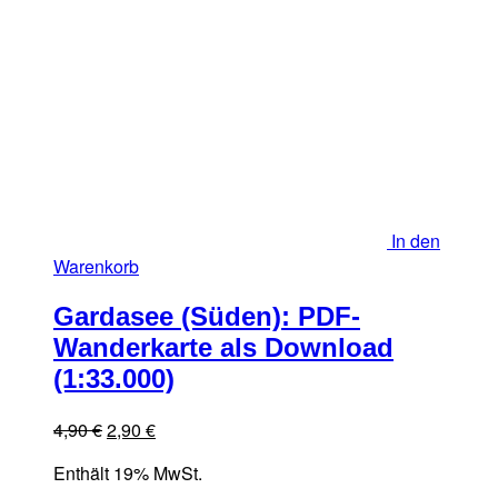
In den
Warenkorb
Gardasee (Süden): PDF-
Wanderkarte als Download
(1:33.000)
Ursprünglicher
Aktueller
4,90
€
2,90
€
Preis
Preis
Enthält 19% MwSt.
war:
ist: