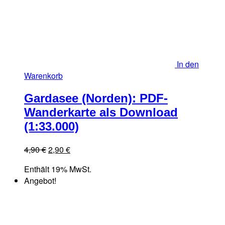
In den
Warenkorb
Gardasee (Norden): PDF-
Wanderkarte als Download
(1:33.000)
Ursprünglicher
Aktueller
4,90
€
2,90
€
Preis
Preis
Enthält 19% MwSt.
war:
ist:
Angebot!
4,90 €
2,90 €.