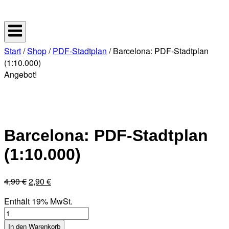
Skip
Home
to
content
Start
/
Shop
/
PDF-Stadtplan
/ Barcelona: PDF-Stadtplan
(1:10.000)
Angebot!
Barcelona: PDF-Stadtplan
(1:10.000)
Ursprünglicher
Aktueller
4,90
€
2,90
€
Preis
Preis
Enthält 19% MwSt.
war:
ist:
Barcelona:
4,90 €
2,90 €.
PDF-
In den Warenkorb