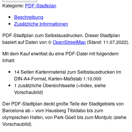
Stadtplan
Kategorie:
PDF-Stadtplan
(1:10.000)
Beschreibung
[Digital]
Zusätzliche Informationen
Menge
PDF-Stadtplan zum Selbstausdrucken. Dieser Stadtplan
basiert auf Daten von ©
OpenStreetMap
(Stand: 11.07.2022).
Mit dem Kauf erwirbst du eine PDF-Datei mit folgendem
Inhalt:
14 Seiten Kartenmaterial zum Selbstausdrucken im
DIN-A4-Format, Karten-Maßstab 1:10.000
1 zusätzliche Übersichtsseite (=Index, siehe
Vorschaubild)
Der PDF-Stadtplan deckt große Teile der Stadtgebiets von
Barcelona ab – vom Hausberg Tibidabo bis zum
olympischen Hafen, von Park Güell bis zum Montjuïc (siehe
Vorschaubild).