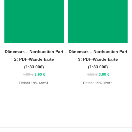
Dänemark – Nordsøstien Part
Dänemark – Nordsøstien Part
2: PDF-Wanderkarte
3: PDF-Wanderkarte
(1:33.000)
(1:33.000)
Ursprünglicher
Aktueller
Ursprünglicher
Aktueller
4,90
€
4,90
€
3,90
€
3,90
€
Preis
Preis
Preis
Preis
Enthält 19% MwSt.
Enthält 19% MwSt.
war:
ist:
war:
ist:
4,90 €
3,90 €.
4,90 €
3,90 €.