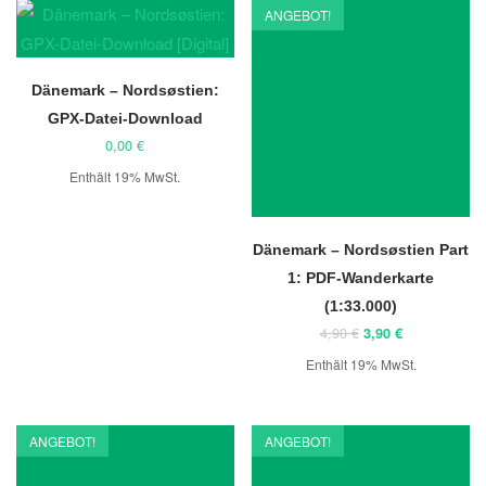
ANGEBOT!
Dänemark – Nordsøstien:
GPX-Datei-Download
0,00
€
Enthält 19% MwSt.
Dänemark – Nordsøstien Part
1: PDF-Wanderkarte
(1:33.000)
Ursprünglicher
Aktueller
4,90
€
3,90
€
Preis
Preis
Enthält 19% MwSt.
war:
ist:
4,90 €
3,90 €.
ANGEBOT!
ANGEBOT!