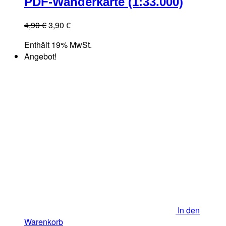
PDF-Wanderkarte (1:33.000)
Ursprünglicher
Aktueller
4,90
€
3,90
€
Preis
Preis
Enthält 19% MwSt.
war:
ist:
Angebot!
4,90 €
3,90 €.
In den
Warenkorb