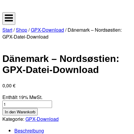
Skip
Home
to
content
Start
/
Shop
/
GPX-Download
/ Dänemark – Nordsøstien:
GPX-Datei-Download
Dänemark – Nordsøstien:
GPX-Datei-Download
0,00
€
Enthält 19% MwSt.
Dänemark
–
In den Warenkorb
Nordsøstien:
Kategorie:
GPX-Download
GPX-
Beschreibung
Datei-