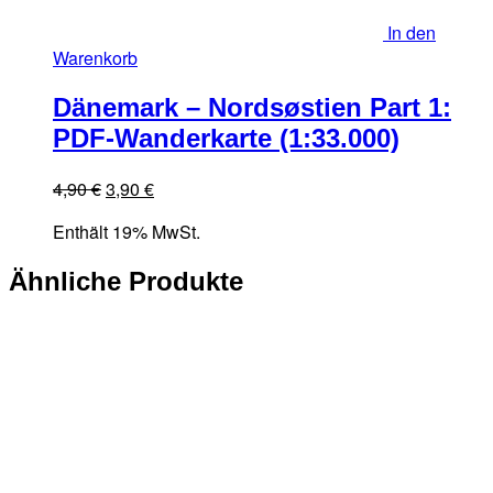
In den
Warenkorb
Dänemark – Nordsøstien Part 1:
PDF-Wanderkarte (1:33.000)
Ursprünglicher
Aktueller
4,90
€
3,90
€
Preis
Preis
Enthält 19% MwSt.
war:
ist:
4,90 €
3,90 €.
Ähnliche Produkte