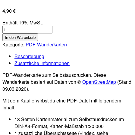
4,90
€
Enthält 19% MwSt.
GR
223
In den Warenkorb
(Menorca)
Kategorie:
PDF-Wanderkarten
-
Beschreibung
Teil
Zusätzliche Informationen
1:
PDF-
PDF-Wanderkarte zum Selbstausdrucken. Diese
Wanderkarte
Wanderkarte basiert auf Daten von ©
OpenStreetMap
(Stand:
als
09.03.2020).
Download
(1:20.000)
Mit dem Kauf erwirbst du eine PDF-Datei mit folgendem
[Digital]
Inhalt:
Menge
18 Seiten Kartenmaterial zum Selbstausdrucken im
DIN-A4-Format, Karten-Maßstab 1:20.000
1 zusätzliche Übersichtsseite (=Index, siehe