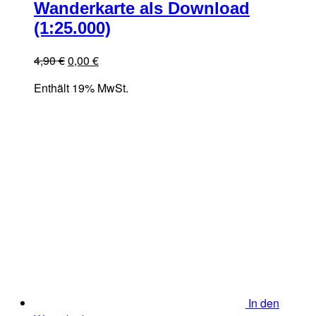
Wanderkarte als Download
(1:25.000)
Ursprünglicher
Aktueller
4,90
€
0,00
€
Preis
Preis
Enthält 19% MwSt.
war:
ist:
4,90 €
0,00 €.
In den