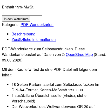
Enthält 19% MwSt.
GR
20
In den Warenkorb
(Korsika)
Kategorie:
PDF-Wanderkarten
-
Beschreibung
Teil
Zusätzliche Informationen
1
(Norden):
PDF-Wanderkarte zum Selbstausdrucken. Diese
PDF-
Wanderkarte basiert auf Daten von ©
OpenStreetMap
(Stand:
Wanderkarte
09.03.2020).
als
Download
Mit dem Kauf erwirbst du eine PDF-Datei mit folgendem
(1:20.000)
Inhalt:
[Digital]
Menge
18 Seiten Kartenmaterial zum Selbstausdrucken im
DIN-A4-Format, Karten-Maßstab 1:20.000
1 zusätzliche Übersichtsseite (=Index, siehe
Vorschaubild)
Der Wegverlauf des Weitwanderwegs GR 20 auf