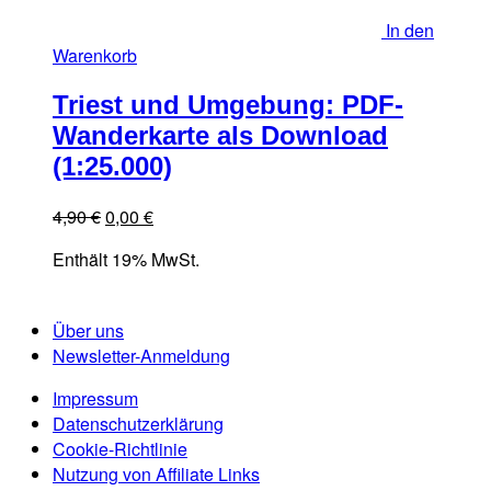
In den
Warenkorb
Triest und Umgebung: PDF-
Wanderkarte als Download
(1:25.000)
Ursprünglicher
Aktueller
4,90
€
0,00
€
Preis
Preis
Enthält 19% MwSt.
war:
ist:
4,90 €
0,00 €.
Über uns
Newsletter-Anmeldung
Impressum
Datenschutzerklärung
Cookie-Richtlinie
Nutzung von Affiliate Links