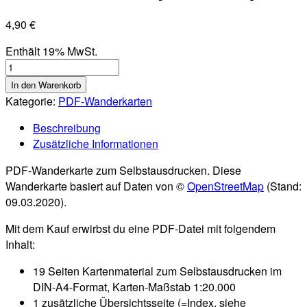
4,90
€
Enthält 19% MwSt.
GR
20
In den Warenkorb
(Korsika)
Kategorie:
PDF-Wanderkarten
-
Beschreibung
Teil
Zusätzliche Informationen
2
(Süden):
PDF-Wanderkarte zum Selbstausdrucken. Diese
PDF-
Wanderkarte basiert auf Daten von ©
OpenStreetMap
(Stand:
Wanderkarte
09.03.2020).
als
Download
Mit dem Kauf erwirbst du eine PDF-Datei mit folgendem
(1:20.000)
Inhalt:
[Digital]
Menge
19 Seiten Kartenmaterial zum Selbstausdrucken im
DIN-A4-Format, Karten-Maßstab 1:20.000
1 zusätzliche Übersichtsseite (=Index, siehe