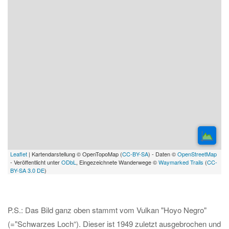
Leaflet
| Kartendarstellung © OpenTopoMap (
CC-BY-SA
) - Daten ©
OpenStreetMap
- Veröffentlicht unter
ODbL
, Eingezeichnete Wanderwege ©
Waymarked Trails
(
CC-
BY-SA 3.0 DE
)
P.S.: Das Bild ganz oben stammt vom Vulkan "Hoyo Negro"
(="Schwarzes Loch“). Dieser ist 1949 zuletzt ausgebrochen und