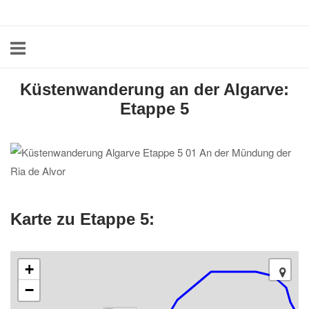
Skip
Home
to
content
Küstenwanderung an der Algarve:
Etappe 5
Karte zu Etappe 5:
+
−