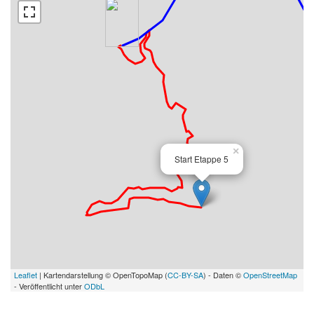
×
Start Etappe 5
Leaflet
| Kartendarstellung © OpenTopoMap (
CC-BY-SA
) - Daten ©
OpenStreetMap
- Veröffentlicht unter
ODbL