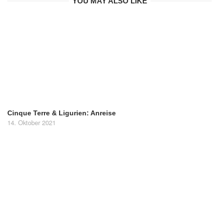
YOU MAY ALSO LIKE
Cinque Terre & Ligurien: Anreise
14. Oktober 2021