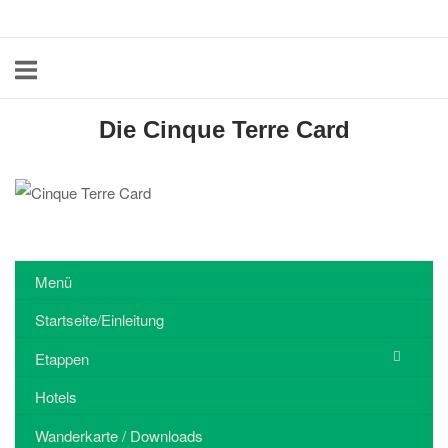
Skip
Home
to
content
Die Cinque Terre Card
Menü
Startseite/Einleitung
Etappen
Hotels
Wanderkarte / Downloads