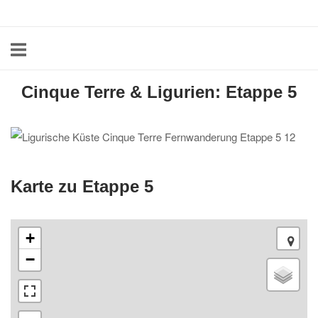
Skip
Home
to
content
Cinque Terre & Ligurien: Etappe 5
Karte zu Etappe 5
+
−