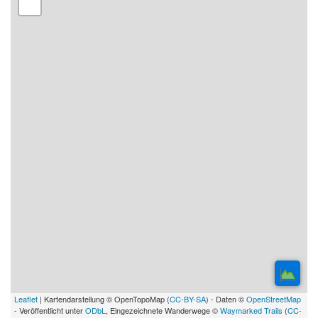
Leaflet
| Kartendarstellung © OpenTopoMap (
CC-BY-SA
) - Daten ©
OpenStreetMap
- Veröffentlicht unter
ODbL
, Eingezeichnete Wanderwege ©
Waymarked Trails
(
CC-