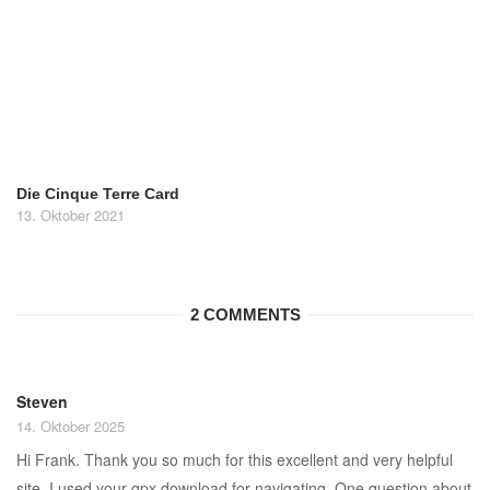
Die Cinque Terre Card
13. Oktober 2021
2 COMMENTS
Steven
14. Oktober 2025
Hi Frank. Thank you so much for this excellent and very helpful
site. I used your gpx download for navigating. One question about