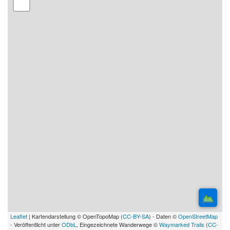
Leaflet
| Kartendarstellung © OpenTopoMap (
CC-BY-SA
) - Daten ©
OpenStreetMap
- Veröffentlicht unter
ODbL
, Eingezeichnete Wanderwege ©
Waymarked Trails
(
CC-