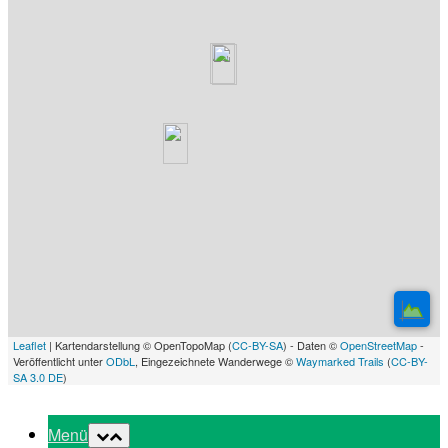
Leaflet
| Kartendarstellung © OpenTopoMap (
CC-BY-SA
) - Daten ©
OpenStreetMap
-
Veröffentlicht unter
ODbL
, Eingezeichnete Wanderwege ©
Waymarked Trails
(
CC-BY-
SA 3.0 DE
)
Menü