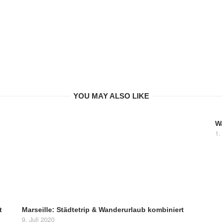
YOU MAY ALSO LIKE
W
1.
t
Marseille: Städtetrip & Wanderurlaub kombiniert
9. Juli 2020