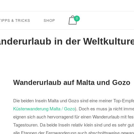
Home
View shopping cart
0
TIPPS & TRICKS
SHOP
nderurlaub in der Weltkultur
Wanderurlaub auf Malta und Gozo
Die beiden Inseln Malta und Gozo sind eine meiner Top-Empfe
Küstenwanderung Malta / Gozo
). Doch es muss ja nicht imme
eignen sich auch hervorragend für einen Wanderurlaub mit fe
Tagestouren. Da beide Inseln relativ klein sind und es sehr gu
alle Etappen der Fernwanderung auch abschnittsweise gewand