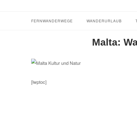
Skip
to
content
FERNWANDERWEGE
WANDERURLAUB
Malta: Wa
[lwptoc]