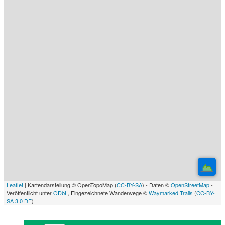
Leaflet
| Kartendarstellung © OpenTopoMap (
CC-BY-SA
) - Daten ©
OpenStreetMap
-
Veröffentlicht unter
ODbL
, Eingezeichnete Wanderwege ©
Waymarked Trails
(
CC-BY-
SA 3.0 DE
)