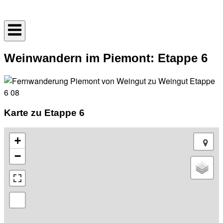
Skip
Home
to
content
Weinwandern im Piemont: Etappe 6
Karte zu Etappe 6
+
−